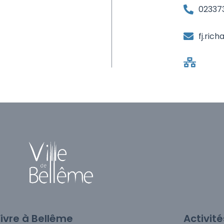
02337
fj.ric
ivre à Bellême
Activit