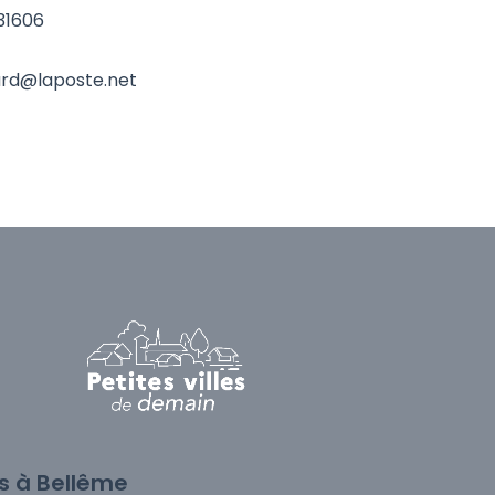
31606
hard@laposte.net
és à Bellême