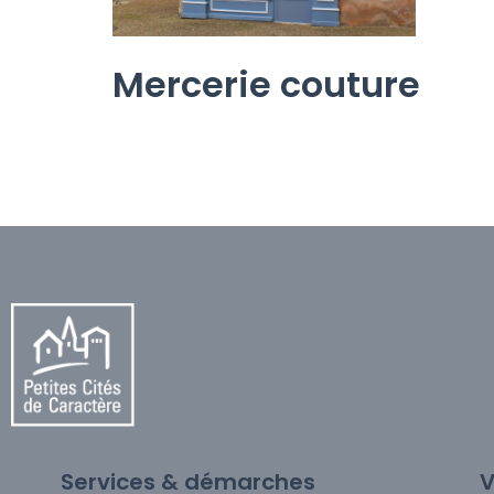
Mercerie couture
Services & démarches
V