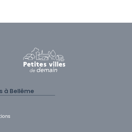
és à Bellême
tions