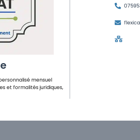
07595
flexic
se
personnalisé mensuel
s et formalités juridiques,