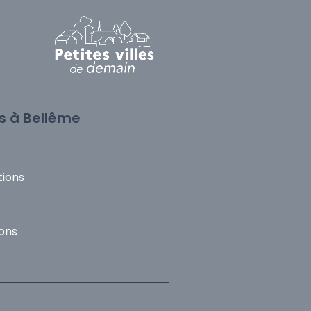
és à Bellême
tions
ons