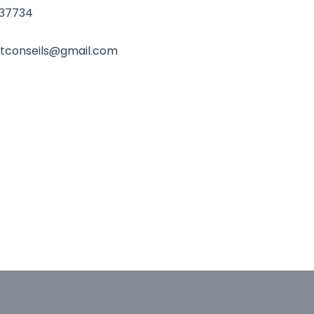
37734
atconseils@gmail.com