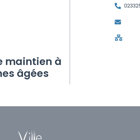
02332
e maintien à
nes âgées