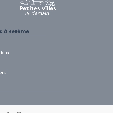
és à Bellême
tions
ons